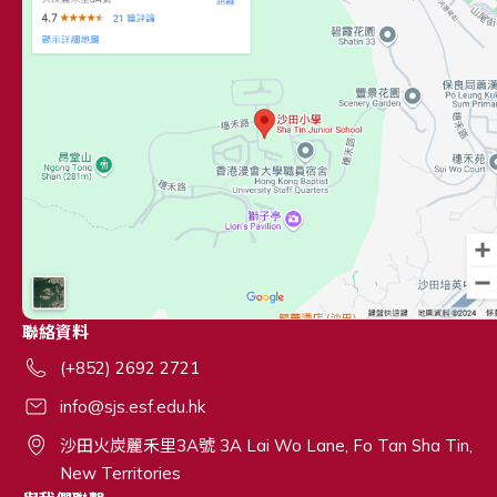
聯絡資料
(+852) 2692 2721
info@sjs.esf.edu.hk
沙田火炭麗禾里3A號 3A Lai Wo Lane, Fo Tan Sha Tin,
New Territories